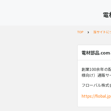
電
TOP
当サイトに
電材部品.co
創業100余年
様向け）通販サ
フローバル株式
https://flobal.jp