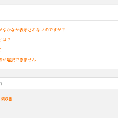
がなかなか表示されないのですが？
とは？
て
法が選択できません
# 領収書